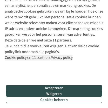
+31 6 12 28 49 80
van analytische, personalisatie en marketing cookies. De
analytische cookies gebruiken we om bij te houden hoe onze
Contactformulier
website wordt gebruikt. Met personalisatie cookies kunnen
we de website relevanter maken voor elke bezoeker, middels
IP-adres en andere unieke kenmerken. De marketing cookies
Algeme
gebruiken we voor het personaliseren van advertenties.
voorwa
Deze data delen we met onze 11 partners.
|
Je kunt altijd je voorkeuren wijzigen. Dat kan via de cookie
Priva
policy link onderaan alle pagina's.
polic
Cookie policy en 11 partners
Privacy policy
|
Cook
polic
|
© 202
Accepteren
Bever
Weigeren
B.V. Al
Cookies beheren
rights
reser