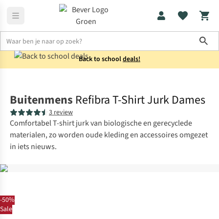
Sho
Back to school
deals!
Shirts
T-shirts
Buitenmens
Refibra T-Shirt Jurk Dames
3 review
Comfortabel T-shirt jurk van biologische en gerecyclede
materialen, zo worden oude kleding en accessoires omgezet
in iets nieuws.
-50%
Sale