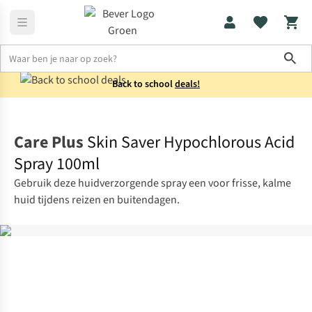
Sho
Back to school
deals!
Verzorging & bescherming
Persoonlijke verzorging
Care Plus
Skin Saver Hypochlorous Acid
Spray 100ml
Gebruik deze huidverzorgende spray een voor frisse, kalme
huid tijdens reizen en buitendagen.