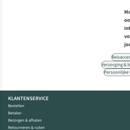
Mo
oo
in
vo
jo
Reisacce
Verzorging & 
Persoonlijke
KLANTENSERVICE
Bestellen
Betalen
Bezorgen & afhalen
Retourneren & ruilen