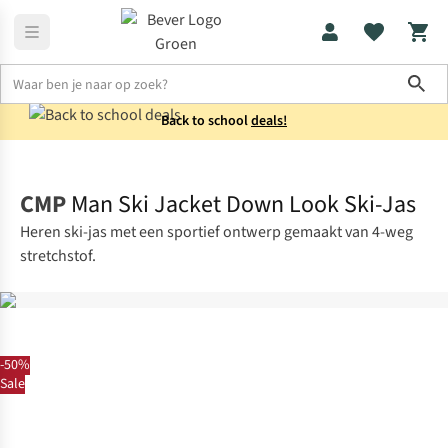
Sho
Back to school
deals!
Jassen
Winterjassen
CMP
Man Ski Jacket Down Look Ski-Jas
Heren ski-jas met een sportief ontwerp gemaakt van 4-weg
stretchstof.
-50%
Sale