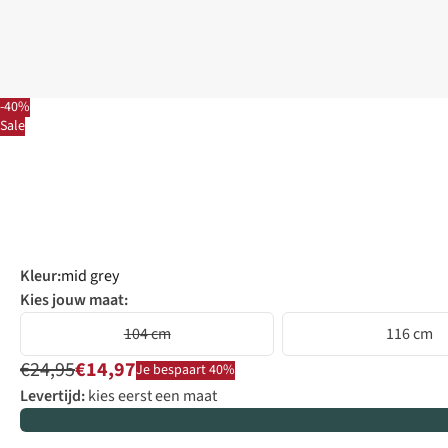
-40%
Sale
Kleur
:
mid grey
Kies jouw maat:
104 cm
116 cm
€24,95
€14,97
Je bespaart 40%
Levertijd:
kies eerst een maat