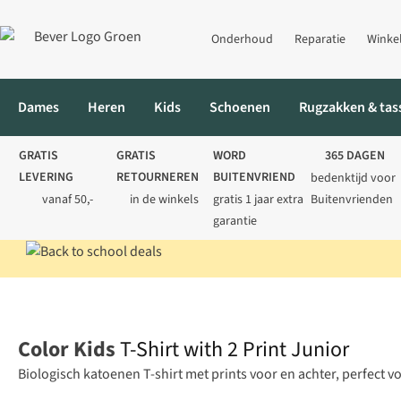
Onderhoud
Reparatie
Winke
Dames
Heren
Kids
Schoenen
Rugzakken & tas
GRATIS
GRATIS
WORD
365 DAGEN
LEVERING
RETOURNEREN
BUITENVRIEND
bedenktijd voor
vanaf 50,-
in de winkels
gratis 1 jaar extra
Buitenvrienden
garantie
Home
Kids
Shirts
T-shirts
T-Shirt with 2 Print Junior
Color Kids
T-Shirt with 2 Print Junior
Biologisch katoenen T-shirt met prints voor en achter, perfect 