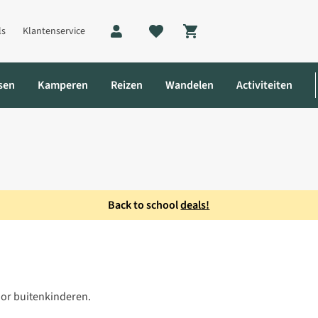
ls
Klantenservice
Shopping cart
sen
Kamperen
Reizen
Wandelen
Activiteiten
Back to school
deals!
voor buitenkinderen.