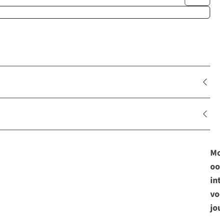
Mo
oo
in
vo
jo