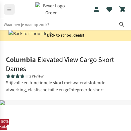
Sho
Back to school
deals!
Jurken & rokken
Rokken
Columbia
Elevated View Cargo Skort
Dames
2 review
Stijlvolle en functionele skort met waterafstotende
afwerking, elastische taille en geïntegreerde short.
-50%
Sale