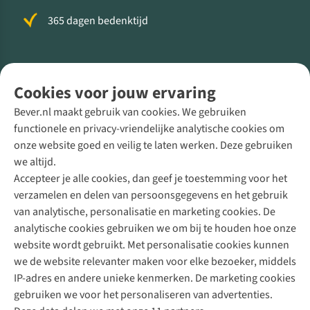
365 dagen bedenktijd
Volg ons voor meer Buiten
Cookies voor jouw ervaring
Bever.nl maakt gebruik van cookies. We gebruiken
functionele en privacy-vriendelijke analytische cookies om
onze website goed en veilig te laten werken. Deze gebruiken
Direct advies van een Buitenexpert
we altijd.
Accepteer je alle cookies, dan geef je toestemming voor het
+31 (0)85 888 50 88
verzamelen en delen van persoonsgegevens en het gebruik
+31 6 12 28 49 80
van analytische, personalisatie en marketing cookies. De
analytische cookies gebruiken we om bij te houden hoe onze
Contactformulier
website wordt gebruikt. Met personalisatie cookies kunnen
we de website relevanter maken voor elke bezoeker, middels
IP-adres en andere unieke kenmerken. De marketing cookies
Algeme
gebruiken we voor het personaliseren van advertenties.
voorwa