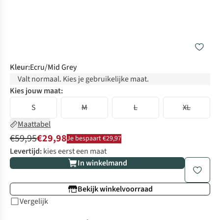
Kleur
:
Ecru/Mid Grey
Valt normaal. Kies je gebruikelijke maat.
Kies jouw maat:
S
M
L
XL
Maattabel
€59,95
€29,98
Je bespaart €29,97
Levertijd:
kies eerst een maat
In winkelmand
Bekijk winkelvoorraad
Vergelijk