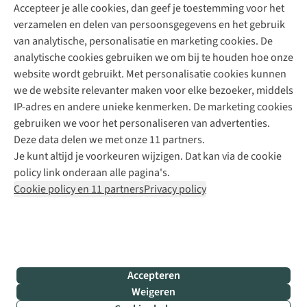
Accepteer je alle cookies, dan geef je toestemming voor het
+31 (0)85 888 50 88
verzamelen en delen van persoonsgegevens en het gebruik
+31 6 12 28 49 80
van analytische, personalisatie en marketing cookies. De
analytische cookies gebruiken we om bij te houden hoe onze
Contactformulier
website wordt gebruikt. Met personalisatie cookies kunnen
we de website relevanter maken voor elke bezoeker, middels
IP-adres en andere unieke kenmerken. De marketing cookies
Algeme
gebruiken we voor het personaliseren van advertenties.
voorwa
Deze data delen we met onze 11 partners.
|
Je kunt altijd je voorkeuren wijzigen. Dat kan via de cookie
Priva
policy link onderaan alle pagina's.
polic
Cookie policy en 11 partners
Privacy policy
|
Cook
polic
|
© 202
Accepteren
Bever
Weigeren
B.V. Al