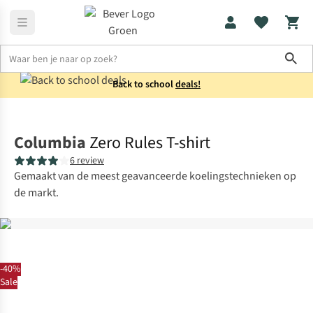
Sho
Back to school
deals!
Shirts
T-shirts
Columbia
Zero Rules T-shirt
6 review
Gemaakt van de meest geavanceerde koelingstechnieken op
de markt.
-40%
Sale