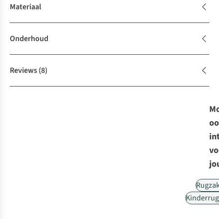
Materiaal
Onderhoud
Reviews
(8)
Mo
oo
in
vo
jo
Rugza
Kinderru