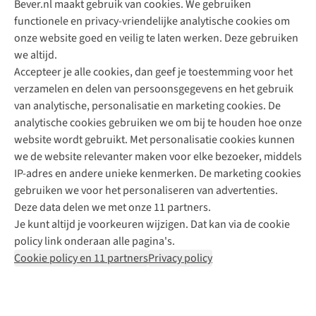
Bever.nl maakt gebruik van cookies. We gebruiken
functionele en privacy-vriendelijke analytische cookies om
onze website goed en veilig te laten werken. Deze gebruiken
Direct advies van een Buitenexpert
we altijd.
Accepteer je alle cookies, dan geef je toestemming voor het
+31 (0)85 888 50 88
verzamelen en delen van persoonsgegevens en het gebruik
+31 6 12 28 49 80
van analytische, personalisatie en marketing cookies. De
analytische cookies gebruiken we om bij te houden hoe onze
Contactformulier
website wordt gebruikt. Met personalisatie cookies kunnen
we de website relevanter maken voor elke bezoeker, middels
IP-adres en andere unieke kenmerken. De marketing cookies
Algeme
gebruiken we voor het personaliseren van advertenties.
voorwa
Deze data delen we met onze 11 partners.
|
Je kunt altijd je voorkeuren wijzigen. Dat kan via de cookie
Priva
policy link onderaan alle pagina's.
polic
Cookie policy en 11 partners
Privacy policy
|
Cook
polic