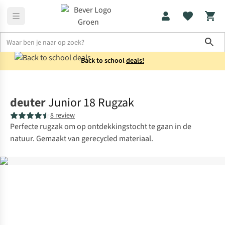
Sho
Back to school
deals!
Rugzakken
Kinderrugzakken
deuter
Junior 18 Rugzak
8 review
Perfecte rugzak om op ontdekkingstocht te gaan in de
natuur. Gemaakt van gerecycled materiaal.