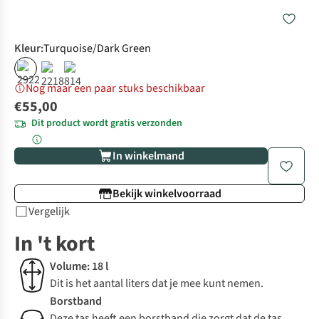
Kleur
:
Turquoise/Dark Green
Nog maar een paar stuks beschikbaar
€55,00
Dit product wordt gratis verzonden
In winkelmand
Bekijk winkelvoorraad
Vergelijk
In 't kort
Volume: 18 l
Dit is het aantal liters dat je mee kunt nemen.
Borstband
Deze tas heeft een borstband die zorgt dat de tas