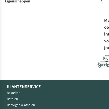
Eigenschappen
Mo
oo
in
vo
jo
Kid
Speel
KLANTENSERVICE
Bestellen
Betalen
Bezorgen & afhalen