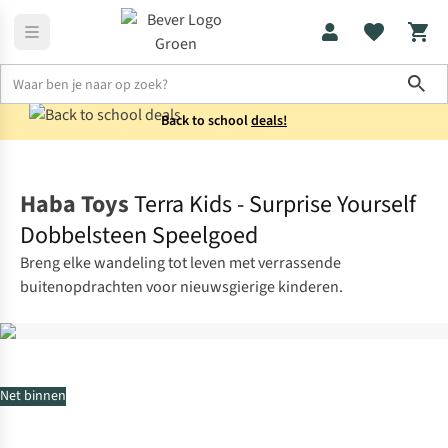
Sho
Back to school
deals!
Kids
Speelgoed
Haba Toys
Terra Kids - Surprise Yourself
Dobbelsteen Speelgoed
Breng elke wandeling tot leven met verrassende
buitenopdrachten voor nieuwsgierige kinderen.
Net binnen