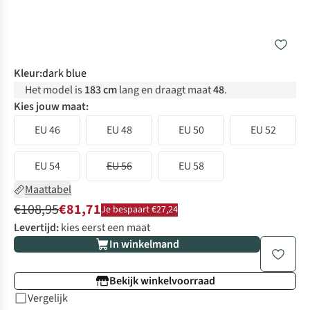
Kleur
:
dark blue
Het model is
183 cm
lang en draagt maat
48
.
Kies jouw maat:
EU 46
EU 48
EU 50
EU 52
EU 54
EU 56
EU 58
Maattabel
€108,95
€81,71
Je bespaart €27,24
Levertijd:
kies eerst een maat
In winkelmand
Bekijk winkelvoorraad
Vergelijk