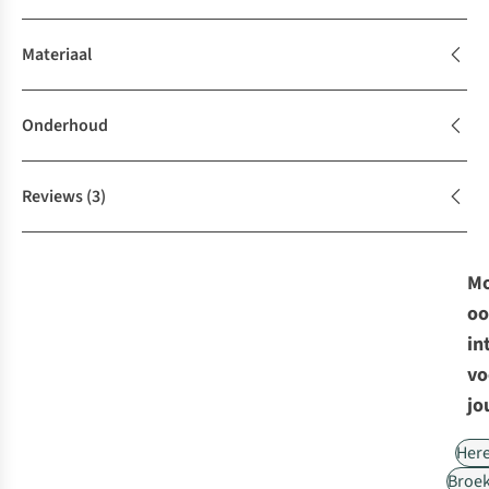
Materiaal
Onderhoud
Reviews
(3)
Mo
oo
in
vo
jo
Her
Broe