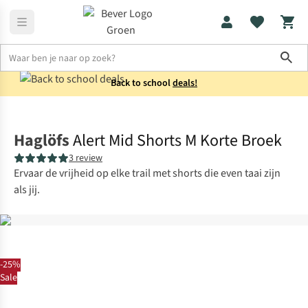
Sho
Back to school
deals!
Broeken
Korte broeken
Haglöfs
Alert Mid Shorts M Korte Broek
3 review
Ervaar de vrijheid op elke trail met shorts die even taai zijn
als jij.
-25%
Sale