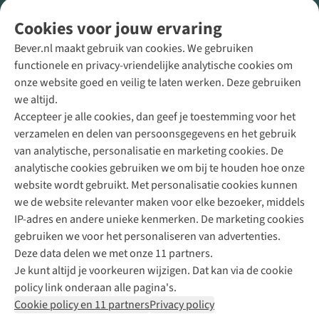
Volg ons voor meer Buiten
Cookies voor jouw ervaring
Bever.nl maakt gebruik van cookies. We gebruiken
functionele en privacy-vriendelijke analytische cookies om
onze website goed en veilig te laten werken. Deze gebruiken
Direct advies van een Buitenexpert
we altijd.
Accepteer je alle cookies, dan geef je toestemming voor het
+31 (0)85 888 50 88
verzamelen en delen van persoonsgegevens en het gebruik
+31 6 12 28 49 80
van analytische, personalisatie en marketing cookies. De
analytische cookies gebruiken we om bij te houden hoe onze
Contactformulier
website wordt gebruikt. Met personalisatie cookies kunnen
we de website relevanter maken voor elke bezoeker, middels
IP-adres en andere unieke kenmerken. De marketing cookies
Algeme
gebruiken we voor het personaliseren van advertenties.
voorwa
Deze data delen we met onze 11 partners.
|
Je kunt altijd je voorkeuren wijzigen. Dat kan via de cookie
Priva
policy link onderaan alle pagina's.
polic
Cookie policy en 11 partners
Privacy policy
|