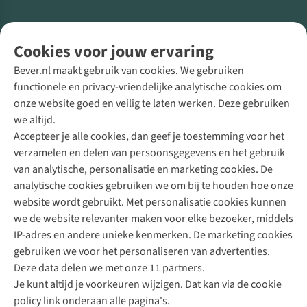
Volg ons voor meer Buiten
Cookies voor jouw ervaring
Bever.nl maakt gebruik van cookies. We gebruiken
functionele en privacy-vriendelijke analytische cookies om
onze website goed en veilig te laten werken. Deze gebruiken
Direct advies van een Buitenexpert
we altijd.
Accepteer je alle cookies, dan geef je toestemming voor het
+31 (0)85 888 50 88
verzamelen en delen van persoonsgegevens en het gebruik
+31 6 12 28 49 80
van analytische, personalisatie en marketing cookies. De
analytische cookies gebruiken we om bij te houden hoe onze
Contactformulier
website wordt gebruikt. Met personalisatie cookies kunnen
we de website relevanter maken voor elke bezoeker, middels
IP-adres en andere unieke kenmerken. De marketing cookies
Algeme
gebruiken we voor het personaliseren van advertenties.
voorwa
Deze data delen we met onze 11 partners.
|
Je kunt altijd je voorkeuren wijzigen. Dat kan via de cookie
Priva
policy link onderaan alle pagina's.