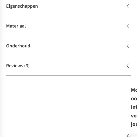
Eigenschappen
Materiaal
Onderhoud
Reviews
(3)
Mo
oo
in
vo
jo