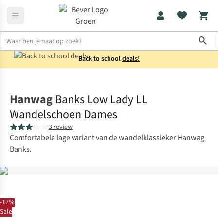
Sho
Back to school
deals!
Schoenen
Wandelschoenen
Hanwag
Banks Low Lady LL
Wandelschoen Dames
3 review
Comfortabele lage variant van de wandelklassieker Hanwag
Banks.
-17%
Sale