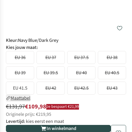
Kleur
:
Navy Blue/Dark Grey
Kies jouw maat:
EU 36
EU 37
EU 37.5
EU 38
EU 39
EU 39.5
EU 40
EU 40.5
EU 41.5
EU 42
EU 42.5
EU 43
Maattabel
€131,97
€109,98
Je bespaart €21,99
Originele prijs: €219,95
Levertijd:
kies eerst een maat
In winkelmand