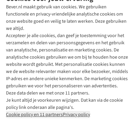
Bever.nl maakt gebruik van cookies. We gebruiken
functionele en privacy-vriendelijke analytische cookies om
onze website goed en veilig te laten werken. Deze gebruiken
Direct advies van een Buitenexpert
we altijd.
Accepteer je alle cookies, dan geef je toestemming voor het
+31 (0)85 888 50 88
verzamelen en delen van persoonsgegevens en het gebruik
+31 6 12 28 49 80
van analytische, personalisatie en marketing cookies. De
analytische cookies gebruiken we om bij te houden hoe onze
Contactformulier
website wordt gebruikt. Met personalisatie cookies kunnen
we de website relevanter maken voor elke bezoeker, middels
IP-adres en andere unieke kenmerken. De marketing cookies
Algeme
gebruiken we voor het personaliseren van advertenties.
voorwa
Deze data delen we met onze 11 partners.
|
Je kunt altijd je voorkeuren wijzigen. Dat kan via de cookie
Priva
policy link onderaan alle pagina's.
polic
Cookie policy en 11 partners
Privacy policy
|
Cook
polic