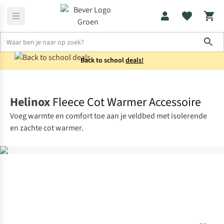
Sho
Back to school
deals!
Kamperen
Collectie
Helinox
Fleece Cot Warmer Accessoire
Voeg warmte en comfort toe aan je veldbed met isolerende
en zachte cot warmer.