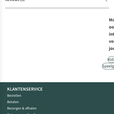
Mo
oo
in
vo
jo
Kid
Speel
KLANTENSERVICE
Bestellen
Betalen
Bezorgen & afhalen