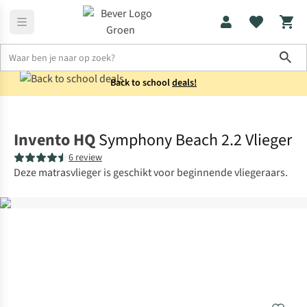
Sho
Back to school
deals!
Kids
Speelgoed
Invento HQ
Symphony Beach 2.2 Vlieger
6 review
Deze matrasvlieger is geschikt voor beginnende vliegeraars.