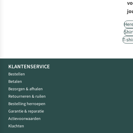
vo
jo
Her
Shir
T-shi
KLANTENSERVICE
Bestellen
Betalen
Bezorgen & afhalen
Retourneren & ruilen
Bestelling herroepen
Garantie & reparatie
Actievoorwaarden
Klachten