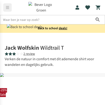
Sho
Back to school
deals!
Shirts
T-shirts
Jack Wolfskin
Wildtrail T
2 review
Verken de natuur in comfort met dit ademende shirt voor
wandelen en dagelijks gebruik.
-25%
Sale