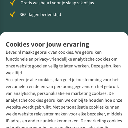
Gratis wasbeurt voor je slaapzak of jas
365 dagen bedenktijd
Volg ons voor meer Buiten
Cookies voor jouw ervaring
Bever.nl maakt gebruik van cookies. We gebruiken
functionele en privacy-vriendelijke analytische cookies om
onze website goed en veilig te laten werken. Deze gebruiken
Direct advies van een Buitenexpert
we altijd.
Accepteer je alle cookies, dan geef je toestemming voor het
+31 (0)85 888 50 88
verzamelen en delen van persoonsgegevens en het gebruik
+31 6 12 28 49 80
van analytische, personalisatie en marketing cookies. De
analytische cookies gebruiken we om bij te houden hoe onze
Contactformulier
website wordt gebruikt. Met personalisatie cookies kunnen
we de website relevanter maken voor elke bezoeker, middels
IP-adres en andere unieke kenmerken. De marketing cookies
Algeme
gebruiken we voor het personaliseren van advertenties.