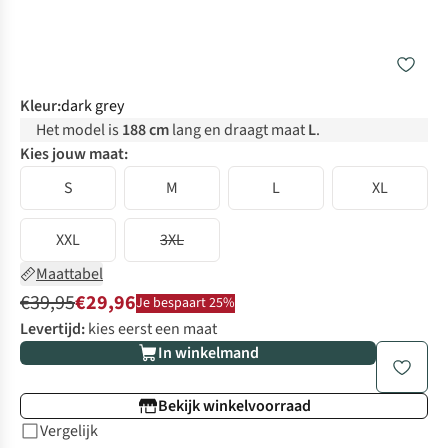
Kleur
:
dark grey
Het model is
188 cm
lang en draagt maat
L
.
Kies jouw maat:
S
M
L
XL
XXL
3XL
Maattabel
€39,95
€29,96
Je bespaart 25%
Levertijd:
kies eerst een maat
In winkelmand
Bekijk winkelvoorraad
Vergelijk