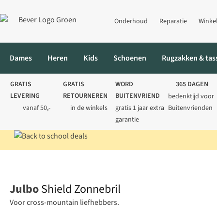
Onderhoud
Reparatie
Winke
Dames
Heren
Kids
Schoenen
Rugzakken & tas
GRATIS
GRATIS
WORD
365 DAGEN
LEVERING
RETOURNEREN
BUITENVRIEND
bedenktijd voor
vanaf 50,-
in de winkels
gratis 1 jaar extra
Buitenvrienden
garantie
Home
Wandelen
Shield Zonnebril
Julbo
Shield Zonnebril
Voor cross-mountain liefhebbers.