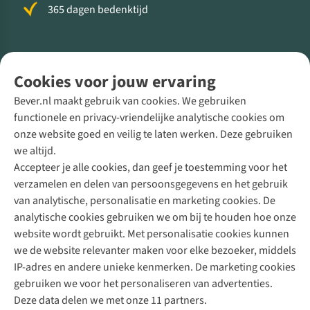
365 dagen bedenktijd
Volg ons voor meer Buiten
Cookies voor jouw ervaring
Bever.nl maakt gebruik van cookies. We gebruiken
functionele en privacy-vriendelijke analytische cookies om
onze website goed en veilig te laten werken. Deze gebruiken
Direct advies van een Buitenexpert
we altijd.
Accepteer je alle cookies, dan geef je toestemming voor het
+31 (0)85 888 50 88
verzamelen en delen van persoonsgegevens en het gebruik
+31 6 12 28 49 80
van analytische, personalisatie en marketing cookies. De
analytische cookies gebruiken we om bij te houden hoe onze
Contactformulier
website wordt gebruikt. Met personalisatie cookies kunnen
we de website relevanter maken voor elke bezoeker, middels
IP-adres en andere unieke kenmerken. De marketing cookies
Algeme
gebruiken we voor het personaliseren van advertenties.
voorwa
Deze data delen we met onze 11 partners.