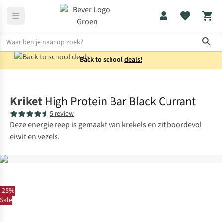
Sho
Back to school
deals!
Voeding
Sportvoeding
Kriket
High Protein Bar Black Currant
5 review
Deze energie reep is gemaakt van krekels en zit boordevol
eiwit en vezels.
-25%
Sale