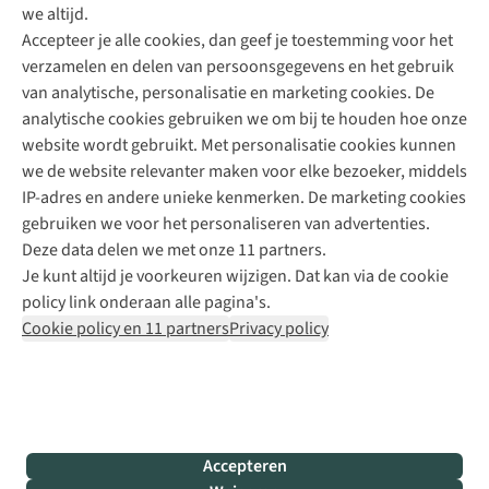
we altijd.
Accepteer je alle cookies, dan geef je toestemming voor het
+31 (0)85 888 50 88
verzamelen en delen van persoonsgegevens en het gebruik
+31 6 12 28 49 80
van analytische, personalisatie en marketing cookies. De
analytische cookies gebruiken we om bij te houden hoe onze
Contactformulier
website wordt gebruikt. Met personalisatie cookies kunnen
we de website relevanter maken voor elke bezoeker, middels
IP-adres en andere unieke kenmerken. De marketing cookies
Algeme
gebruiken we voor het personaliseren van advertenties.
voorwa
Deze data delen we met onze 11 partners.
|
Je kunt altijd je voorkeuren wijzigen. Dat kan via de cookie
Priva
policy link onderaan alle pagina's.
polic
Cookie policy en 11 partners
Privacy policy
|
Cook
polic
|
© 202
Accepteren
Bever