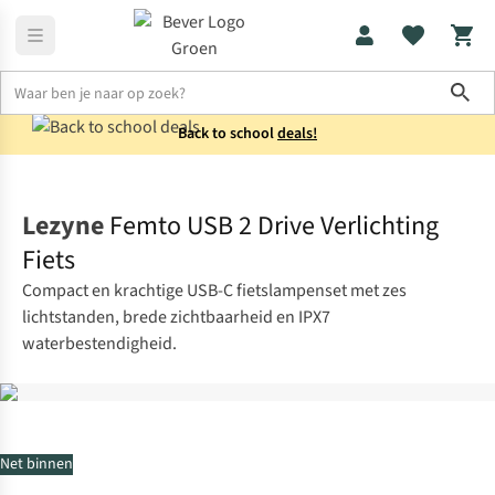
Sho
Back to school
deals!
Fietsaccessoires
Fietslampen
Lezyne
Femto USB 2 Drive Verlichting
Fiets
Compact en krachtige USB-C fietslampenset met zes
lichtstanden, brede zichtbaarheid en IPX7
waterbestendigheid.
Net binnen