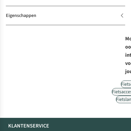
Eigenschappen
Mo
oo
in
vo
jo
Fiet
Fietsacce
Fietsl
KLANTENSERVICE