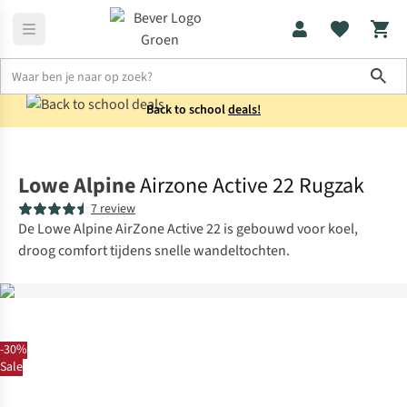
Sho
Back to school
deals!
Rugzakken
Wandelrugzakken
Lowe Alpine
Airzone Active 22 Rugzak
7 review
De Lowe Alpine AirZone Active 22 is gebouwd voor koel,
droog comfort tijdens snelle wandeltochten.
-30%
Sale