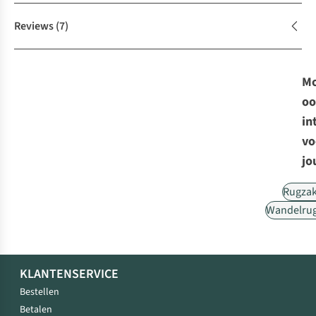
Reviews
(7)
Mo
oo
in
vo
jo
Rugza
Wandelru
KLANTENSERVICE
Bestellen
Betalen