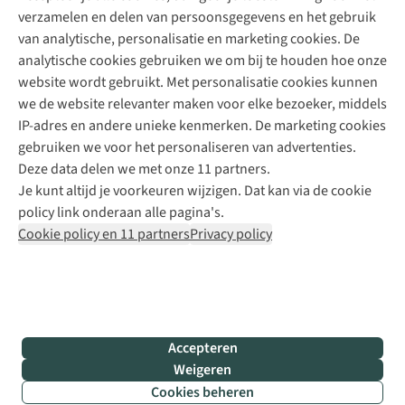
verzamelen en delen van persoonsgegevens en het gebruik
+31 6 12 28 49 80
van analytische, personalisatie en marketing cookies. De
analytische cookies gebruiken we om bij te houden hoe onze
Contactformulier
website wordt gebruikt. Met personalisatie cookies kunnen
we de website relevanter maken voor elke bezoeker, middels
IP-adres en andere unieke kenmerken. De marketing cookies
Algeme
gebruiken we voor het personaliseren van advertenties.
voorwa
Deze data delen we met onze 11 partners.
|
Je kunt altijd je voorkeuren wijzigen. Dat kan via de cookie
Priva
policy link onderaan alle pagina's.
polic
Cookie policy en 11 partners
Privacy policy
|
Cook
polic
|
© 202
Accepteren
Bever
Weigeren
B.V. Al
Cookies beheren
rights