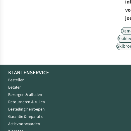
in
vo
jo
Dam
Skikle
Skibro
KLANTENSERVICE
Bestellen
Betalen
Bezorgen & afhalen
Retourneren & ruilen
Bestelling herroepen
Garantie & reparatie
Actievoorwaarden