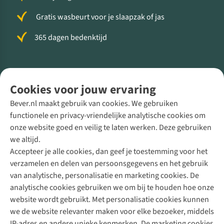
Gratis wasbeurt voor je slaapzak of jas
365 dagen bedenktijd
Volg ons voor meer Buiten
Cookies voor jouw ervaring
Bever.nl maakt gebruik van cookies. We gebruiken
functionele en privacy-vriendelijke analytische cookies om
onze website goed en veilig te laten werken. Deze gebruiken
Direct advies van een Buitenexpert
we altijd.
Accepteer je alle cookies, dan geef je toestemming voor het
+31 (0)85 888 50 88
verzamelen en delen van persoonsgegevens en het gebruik
+31 6 12 28 49 80
van analytische, personalisatie en marketing cookies. De
analytische cookies gebruiken we om bij te houden hoe onze
Contactformulier
website wordt gebruikt. Met personalisatie cookies kunnen
we de website relevanter maken voor elke bezoeker, middels
IP-adres en andere unieke kenmerken. De marketing cookies