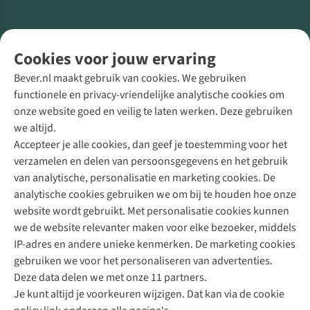
Volg ons voor meer Buiten
Cookies voor jouw ervaring
Bever.nl maakt gebruik van cookies. We gebruiken
functionele en privacy-vriendelijke analytische cookies om
onze website goed en veilig te laten werken. Deze gebruiken
Direct advies van een Buitenexpert
we altijd.
Accepteer je alle cookies, dan geef je toestemming voor het
+31 (0)85 888 50 88
verzamelen en delen van persoonsgegevens en het gebruik
+31 6 12 28 49 80
van analytische, personalisatie en marketing cookies. De
analytische cookies gebruiken we om bij te houden hoe onze
Contactformulier
website wordt gebruikt. Met personalisatie cookies kunnen
we de website relevanter maken voor elke bezoeker, middels
IP-adres en andere unieke kenmerken. De marketing cookies
Algeme
gebruiken we voor het personaliseren van advertenties.
voorwa
Deze data delen we met onze 11 partners.
|
Je kunt altijd je voorkeuren wijzigen. Dat kan via de cookie
Priva