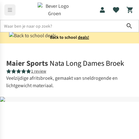
Sho
Back to school
deals!
Broeken
Afritsbroeken
Maier Sports
Nata Long Dames Broek
1 review
Veelzijdige afritsbroek, gemaakt van sneldrogende en
lichtgewicht materiaal.