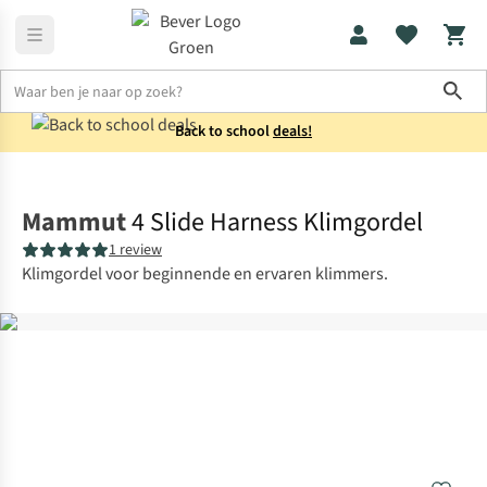
Sho
Back to school
deals!
Klimuitrusting
Klimgordels
Mammut
4 Slide Harness Klimgordel
1 review
Klimgordel voor beginnende en ervaren klimmers.