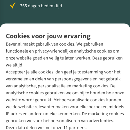
365 dagen bedenktijd
Volg ons voor meer Buiten
Cookies voor jouw ervaring
Bever.nl maakt gebruik van cookies. We gebruiken
functionele en privacy-vriendelijke analytische cookies om
onze website goed en veilig te laten werken. Deze gebruiken
Direct advies van een Buitenexpert
we altijd.
Accepteer je alle cookies, dan geef je toestemming voor het
+31 (0)85 888 50 88
verzamelen en delen van persoonsgegevens en het gebruik
+31 6 12 28 49 80
van analytische, personalisatie en marketing cookies. De
analytische cookies gebruiken we om bij te houden hoe onze
Contactformulier
website wordt gebruikt. Met personalisatie cookies kunnen
we de website relevanter maken voor elke bezoeker, middels
IP-adres en andere unieke kenmerken. De marketing cookies
Algeme
gebruiken we voor het personaliseren van advertenties.
voorwa
Deze data delen we met onze 11 partners.