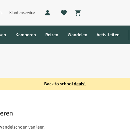
ls
Klantenservice
Shopping cart
sen
Kamperen
Reizen
Wandelen
Activiteiten
Back to school
deals!
ex Wandelschoen Heren
Heren
 wandelschoen van leer.