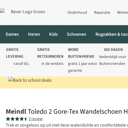
Onderhoud
Reparatie
Winke
Dames
Heren
Kids
Schoenen
Rugzakken & tas
GRATIS
GRATIS
WORD
365 DAGEN
LEVERING
RETOURNEREN
BUITENVRIEND
bedenktijd voor
vanaf 50,-
in de winkels
gratis 1 jaar extra
Buitenvrienden
garantie
Home
Heren
Schoenen
Wandelschoenen
Toledo 2 Gore-T
Meindl
Toledo 2 Gore-Tex Wandelschoen 
3 review
Trek er zorgeloos op uit met deze waterdichte en comfortabele