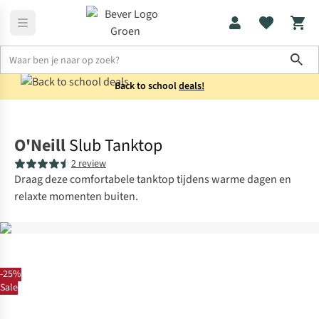
Sho
Back to school
deals!
Heren
Shirts
O'Neill
Slub Tanktop
2 review
Draag deze comfortabele tanktop tijdens warme dagen en
relaxte momenten buiten.
-25%
Sale