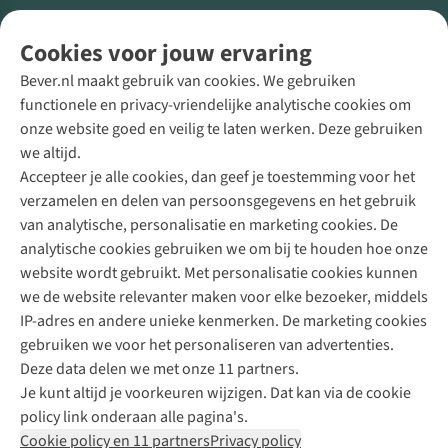
Volg ons voor meer Buiten
Cookies voor jouw ervaring
Bever.nl maakt gebruik van cookies. We gebruiken
functionele en privacy-vriendelijke analytische cookies om
onze website goed en veilig te laten werken. Deze gebruiken
Direct advies van een Buitenexpert
we altijd.
Accepteer je alle cookies, dan geef je toestemming voor het
+31 (0)85 888 50 88
verzamelen en delen van persoonsgegevens en het gebruik
+31 6 12 28 49 80
van analytische, personalisatie en marketing cookies. De
analytische cookies gebruiken we om bij te houden hoe onze
Contactformulier
website wordt gebruikt. Met personalisatie cookies kunnen
we de website relevanter maken voor elke bezoeker, middels
IP-adres en andere unieke kenmerken. De marketing cookies
Algeme
gebruiken we voor het personaliseren van advertenties.
voorwa
Deze data delen we met onze 11 partners.
|
Je kunt altijd je voorkeuren wijzigen. Dat kan via de cookie
Priva
policy link onderaan alle pagina's.
polic
Cookie policy en 11 partners
Privacy policy