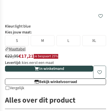
Kleur
:
light blue
Kies jouw maat:
S
M
L
XL
Maattabel
€22,95
€17,21
Je bespaart 25%
Levertijd:
kies eerst een maat
In winkelmand
Bekijk winkelvoorraad
Vergelijk
Alles over dit product