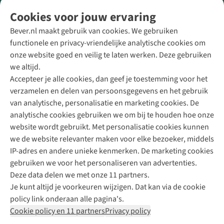
Volg ons voor meer Buiten
Cookies voor jouw ervaring
Bever.nl maakt gebruik van cookies. We gebruiken
functionele en privacy-vriendelijke analytische cookies om
onze website goed en veilig te laten werken. Deze gebruiken
Direct advies van een Buitenexpert
we altijd.
Accepteer je alle cookies, dan geef je toestemming voor het
+31 (0)85 888 50 88
verzamelen en delen van persoonsgegevens en het gebruik
+31 6 12 28 49 80
van analytische, personalisatie en marketing cookies. De
analytische cookies gebruiken we om bij te houden hoe onze
Contactformulier
website wordt gebruikt. Met personalisatie cookies kunnen
we de website relevanter maken voor elke bezoeker, middels
IP-adres en andere unieke kenmerken. De marketing cookies
Algeme
gebruiken we voor het personaliseren van advertenties.
voorwa
Deze data delen we met onze 11 partners.
|
Je kunt altijd je voorkeuren wijzigen. Dat kan via de cookie
Priva
policy link onderaan alle pagina's.
polic
Cookie policy en 11 partners
Privacy policy
|