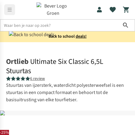
Sho
Back to school
deals!
Fietstassen
Stuurtassen
Ortlieb
Ultimate Six Classic 6,5L
Stuurtas
6 review
Stuurtas van ijzersterk, waterdicht polyesterweefsel is een
stuurtas in een compact formaat en behoort tot de
basisuitrusting van elke tourfietser.
-25%