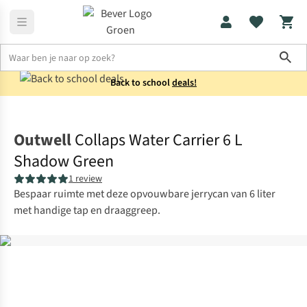
Sho
Back to school
deals!
Koken
Kookaccessoires
Outwell
Collaps Water Carrier 6 L
Shadow Green
1 review
Bespaar ruimte met deze opvouwbare jerrycan van 6 liter
met handige tap en draaggreep.