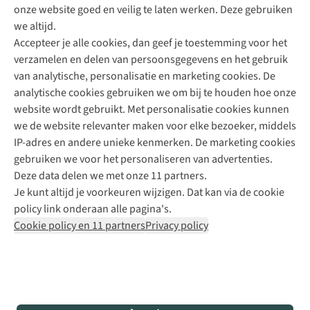
onze website goed en veilig te laten werken. Deze gebruiken
Direct advies van een Buitenexpert
we altijd.
Accepteer je alle cookies, dan geef je toestemming voor het
+31 (0)85 888 50 88
verzamelen en delen van persoonsgegevens en het gebruik
+31 6 12 28 49 80
van analytische, personalisatie en marketing cookies. De
analytische cookies gebruiken we om bij te houden hoe onze
Contactformulier
website wordt gebruikt. Met personalisatie cookies kunnen
we de website relevanter maken voor elke bezoeker, middels
IP-adres en andere unieke kenmerken. De marketing cookies
Algeme
gebruiken we voor het personaliseren van advertenties.
voorwa
Deze data delen we met onze 11 partners.
|
Je kunt altijd je voorkeuren wijzigen. Dat kan via de cookie
Priva
policy link onderaan alle pagina's.
polic
Cookie policy en 11 partners
Privacy policy
|
Cook
polic
|
© 202