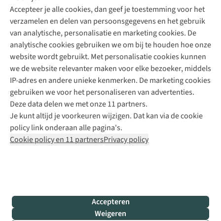
Accepteer je alle cookies, dan geef je toestemming voor het
+31 (0)85 888 50 88
verzamelen en delen van persoonsgegevens en het gebruik
+31 6 12 28 49 80
van analytische, personalisatie en marketing cookies. De
analytische cookies gebruiken we om bij te houden hoe onze
Contactformulier
website wordt gebruikt. Met personalisatie cookies kunnen
we de website relevanter maken voor elke bezoeker, middels
IP-adres en andere unieke kenmerken. De marketing cookies
Algeme
gebruiken we voor het personaliseren van advertenties.
voorwa
Deze data delen we met onze 11 partners.
|
Je kunt altijd je voorkeuren wijzigen. Dat kan via de cookie
Priva
policy link onderaan alle pagina's.
polic
Cookie policy en 11 partners
Privacy policy
|
Cook
polic
|
© 202
Accepteren
Bever
Weigeren
B.V. Al