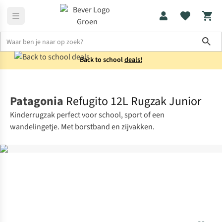
Sho
Back to school
deals!
Rugzakken
Wandelrugzakken
Patagonia
Refugito 12L Rugzak Junior
Kinderrugzak perfect voor school, sport of een
wandelingetje. Met borstband en zijvakken.