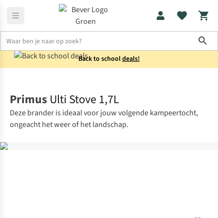
Sho
Back to school
deals!
Koken
Kooktoestellen
Primus
Ulti Stove 1,7L
Deze brander is ideaal voor jouw volgende kampeertocht,
ongeacht het weer of het landschap.