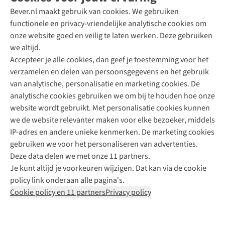
Bever.nl maakt gebruik van cookies. We gebruiken
functionele en privacy-vriendelijke analytische cookies om
onze website goed en veilig te laten werken. Deze gebruiken
Direct advies van een Buitenexpert
we altijd.
Accepteer je alle cookies, dan geef je toestemming voor het
+31 (0)85 888 50 88
verzamelen en delen van persoonsgegevens en het gebruik
+31 6 12 28 49 80
van analytische, personalisatie en marketing cookies. De
analytische cookies gebruiken we om bij te houden hoe onze
Contactformulier
website wordt gebruikt. Met personalisatie cookies kunnen
we de website relevanter maken voor elke bezoeker, middels
IP-adres en andere unieke kenmerken. De marketing cookies
Algeme
gebruiken we voor het personaliseren van advertenties.
voorwa
Deze data delen we met onze 11 partners.
|
Je kunt altijd je voorkeuren wijzigen. Dat kan via de cookie
Priva
policy link onderaan alle pagina's.
polic
Cookie policy en 11 partners
Privacy policy
|
Cook
polic