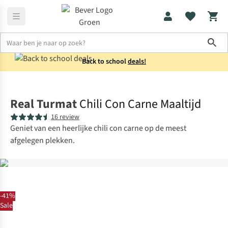
Sho
Back to school
deals!
Voeding
Maaltijden
Real Turmat
Chili Con Carne Maaltijd
16 review
Geniet van een heerlijke chili con carne op de meest
afgelegen plekken.
-41%
Sale