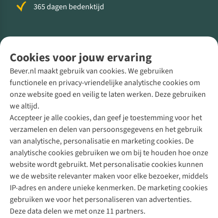
365 dagen bedenktijd
Volg ons voor meer Buiten
Cookies voor jouw ervaring
Bever.nl maakt gebruik van cookies. We gebruiken
functionele en privacy-vriendelijke analytische cookies om
onze website goed en veilig te laten werken. Deze gebruiken
Direct advies van een Buitenexpert
we altijd.
Accepteer je alle cookies, dan geef je toestemming voor het
+31 (0)85 888 50 88
verzamelen en delen van persoonsgegevens en het gebruik
+31 6 12 28 49 80
van analytische, personalisatie en marketing cookies. De
analytische cookies gebruiken we om bij te houden hoe onze
Contactformulier
website wordt gebruikt. Met personalisatie cookies kunnen
we de website relevanter maken voor elke bezoeker, middels
IP-adres en andere unieke kenmerken. De marketing cookies
Algeme
gebruiken we voor het personaliseren van advertenties.
voorwa
Deze data delen we met onze 11 partners.