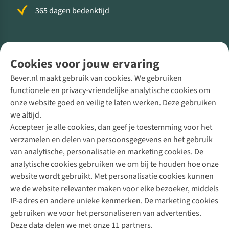
365 dagen bedenktijd
Volg ons voor meer Buiten
Cookies voor jouw ervaring
Bever.nl maakt gebruik van cookies. We gebruiken
functionele en privacy-vriendelijke analytische cookies om
onze website goed en veilig te laten werken. Deze gebruiken
Direct advies van een Buitenexpert
we altijd.
Accepteer je alle cookies, dan geef je toestemming voor het
+31 (0)85 888 50 88
verzamelen en delen van persoonsgegevens en het gebruik
+31 6 12 28 49 80
van analytische, personalisatie en marketing cookies. De
analytische cookies gebruiken we om bij te houden hoe onze
Contactformulier
website wordt gebruikt. Met personalisatie cookies kunnen
we de website relevanter maken voor elke bezoeker, middels
IP-adres en andere unieke kenmerken. De marketing cookies
Algeme
gebruiken we voor het personaliseren van advertenties.
voorwa
Deze data delen we met onze 11 partners.