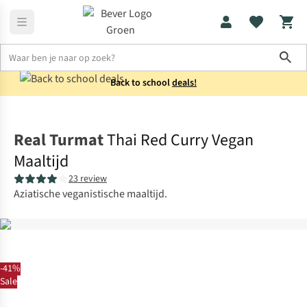
Sho
Back to school
deals!
Voeding
Maaltijden
Real Turmat
Thai Red Curry Vegan
Maaltijd
23 review
Aziatische veganistische maaltijd.
-41%
Sale