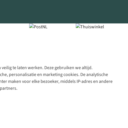
veilig te laten werken. Deze gebruiken we altijd.
Algeme
che, personalisatie en marketing cookies. De analytische
voorwa
nter maken voor elke bezoeker, middels IP-adres en andere
|
partners.
Priva
polic
|
Cook
polic
|