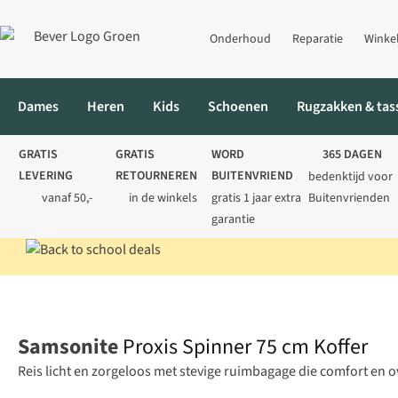
Onderhoud
Reparatie
Winke
Dames
Heren
Kids
Schoenen
Rugzakken & tas
GRATIS
GRATIS
WORD
365 DAGEN
LEVERING
RETOURNEREN
BUITENVRIEND
bedenktijd voor
vanaf 50,-
in de winkels
gratis 1 jaar extra
Buitenvrienden
garantie
Home
Tassen
Reistassen
Trolleys
Proxis Spinner 75 cm Koff
Samsonite
Proxis Spinner 75 cm Koffer
Reis licht en zorgeloos met stevige ruimbagage die comfort en 