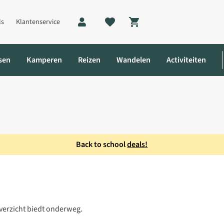
ls
Klantenservice
Shopping cart
sen
Kamperen
Reizen
Wandelen
Activiteiten
Back to school
deals!
er
overzicht biedt onderweg.