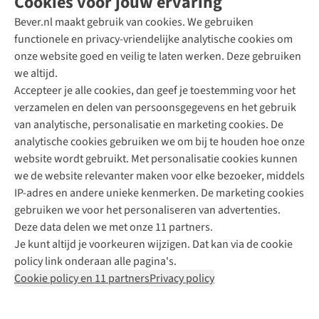
Cookies voor jouw ervaring
Bever.nl maakt gebruik van cookies. We gebruiken
functionele en privacy-vriendelijke analytische cookies om
onze website goed en veilig te laten werken. Deze gebruiken
Direct advies van een Buitenexpert
we altijd.
Accepteer je alle cookies, dan geef je toestemming voor het
+31 (0)85 888 50 88
verzamelen en delen van persoonsgegevens en het gebruik
+31 6 12 28 49 80
van analytische, personalisatie en marketing cookies. De
analytische cookies gebruiken we om bij te houden hoe onze
Contactformulier
website wordt gebruikt. Met personalisatie cookies kunnen
we de website relevanter maken voor elke bezoeker, middels
IP-adres en andere unieke kenmerken. De marketing cookies
Algeme
gebruiken we voor het personaliseren van advertenties.
voorwa
Deze data delen we met onze 11 partners.
|
Je kunt altijd je voorkeuren wijzigen. Dat kan via de cookie
Priva
policy link onderaan alle pagina's.
polic
Cookie policy en 11 partners
Privacy policy
|
Cook