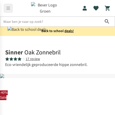
Sho
Back to school
deals!
Accessoires
Zonnebrillen
Sinner
Oak Zonnebril
17 review
Eco-vriendelijk geproduceerde hippe zonnebril.
-40%
Sale