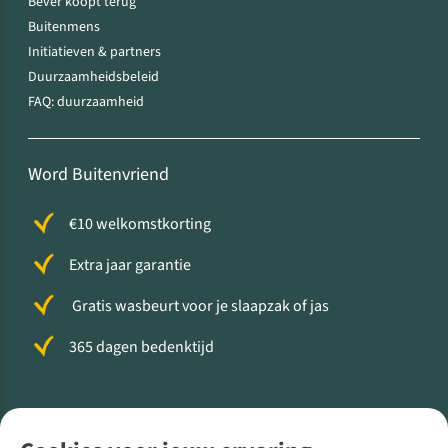
Bever koopt terug
Buitenmens
Initiatieven & partners
Duurzaamheidsbeleid
FAQ: duurzaamheid
Word Buitenvriend
€10 welkomstkorting
Extra jaar garantie
Gratis wasbeurt voor je slaapzak of jas
365 dagen bedenktijd
Volg ons voor meer Buiten