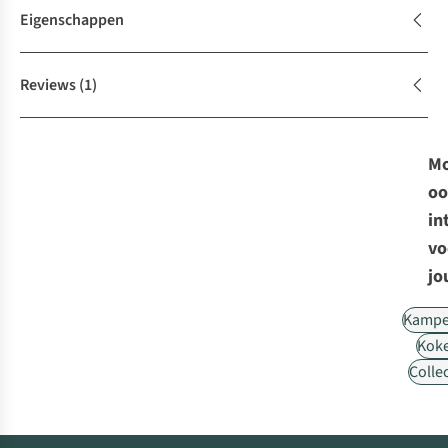
Eigenschappen
Reviews
(1)
Mo
oo
in
vo
jo
Kampe
Kok
Collec