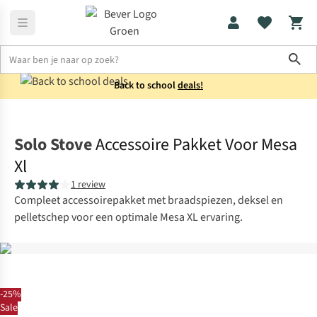
Sho
Back to school
deals!
Koken
Collectie
Solo Stove
Accessoire Pakket Voor Mesa
Xl
1 review
Compleet accessoirepakket met braadspiezen, deksel en
pelletschep voor een optimale Mesa XL ervaring.
-25%
Sale