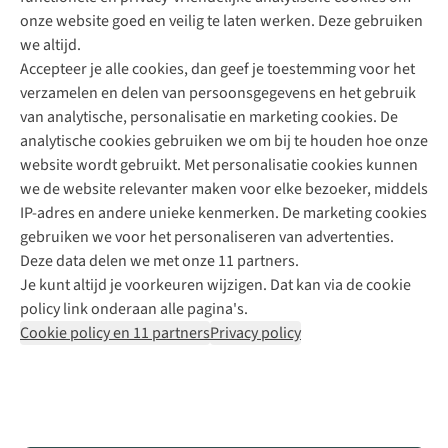
onze website goed en veilig te laten werken. Deze gebruiken
Direct advies van een Buitenexpert
we altijd.
Accepteer je alle cookies, dan geef je toestemming voor het
+31 (0)85 888 50 88
verzamelen en delen van persoonsgegevens en het gebruik
+31 6 12 28 49 80
van analytische, personalisatie en marketing cookies. De
analytische cookies gebruiken we om bij te houden hoe onze
Contactformulier
website wordt gebruikt. Met personalisatie cookies kunnen
we de website relevanter maken voor elke bezoeker, middels
IP-adres en andere unieke kenmerken. De marketing cookies
Algeme
gebruiken we voor het personaliseren van advertenties.
voorwa
Deze data delen we met onze 11 partners.
|
Je kunt altijd je voorkeuren wijzigen. Dat kan via de cookie
Priva
policy link onderaan alle pagina's.
polic
Cookie policy en 11 partners
Privacy policy
|
Cook
polic
|
© 202