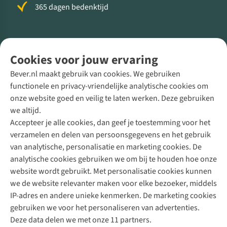
365 dagen bedenktijd
Volg ons voor meer Buiten
Cookies voor jouw ervaring
Bever.nl maakt gebruik van cookies. We gebruiken
functionele en privacy-vriendelijke analytische cookies om
onze website goed en veilig te laten werken. Deze gebruiken
Direct advies van een Buitenexpert
we altijd.
Accepteer je alle cookies, dan geef je toestemming voor het
+31 (0)85 888 50 88
verzamelen en delen van persoonsgegevens en het gebruik
+31 6 12 28 49 80
van analytische, personalisatie en marketing cookies. De
analytische cookies gebruiken we om bij te houden hoe onze
Contactformulier
website wordt gebruikt. Met personalisatie cookies kunnen
we de website relevanter maken voor elke bezoeker, middels
IP-adres en andere unieke kenmerken. De marketing cookies
Algeme
gebruiken we voor het personaliseren van advertenties.
voorwa
Deze data delen we met onze 11 partners.