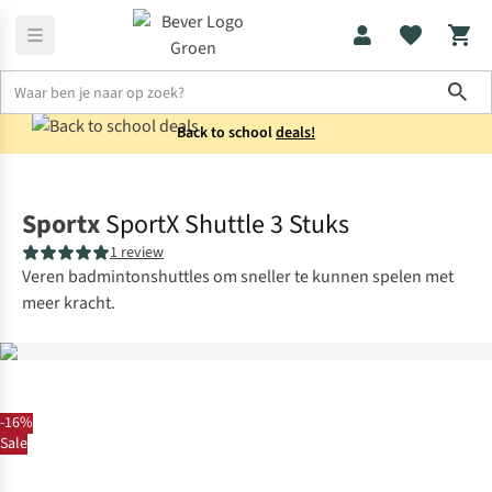
Sho
Back to school
deals!
Kids
Speelgoed
Sportx
SportX Shuttle 3 Stuks
1 review
Veren badmintonshuttles om sneller te kunnen spelen met
meer kracht.
-16%
Sale