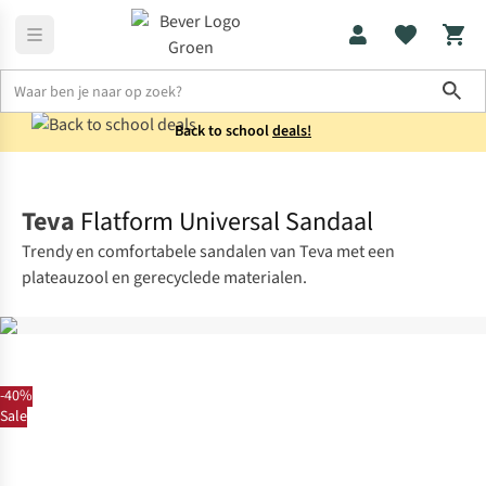
Sho
Back to school
deals!
Schoenen
Sandalen
Teva
Flatform Universal Sandaal
Trendy en comfortabele sandalen van Teva met een
plateauzool en gerecyclede materialen.
-40%
Sale