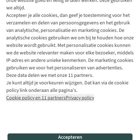
onze website goed en veilig te laten werken. Deze gebruiken
Direct advies van een Buitenexpert
we altijd.
Accepteer je alle cookies, dan geef je toestemming voor het
+31 (0)85 888 50 88
verzamelen en delen van persoonsgegevens en het gebruik
+31 6 12 28 49 80
van analytische, personalisatie en marketing cookies. De
analytische cookies gebruiken we om bij te houden hoe onze
Contactformulier
website wordt gebruikt. Met personalisatie cookies kunnen
we de website relevanter maken voor elke bezoeker, middels
IP-adres en andere unieke kenmerken. De marketing cookies
Algeme
gebruiken we voor het personaliseren van advertenties.
voorwa
Deze data delen we met onze 11 partners.
|
Je kunt altijd je voorkeuren wijzigen. Dat kan via de cookie
Priva
policy link onderaan alle pagina's.
polic
Cookie policy en 11 partners
Privacy policy
|
Cook
polic
|
© 202
Accepteren
Bever