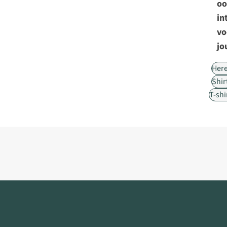
oo
in
vo
jo
Her
Shir
T-shi