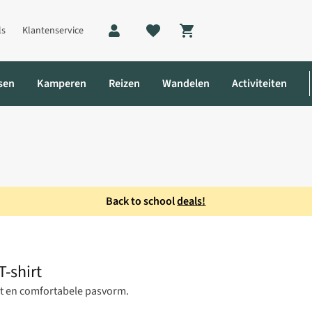
ls
Klantenservice
Shopping cart
sen
Kamperen
Reizen
Wandelen
Activiteiten
Back to school
deals!
t
-shirt
int en comfortabele pasvorm.