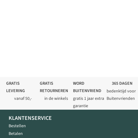
GRATIS
GRATIS
WORD
365 DAGEN
LEVERING
RETOURNEREN
BUITENVRIEND
bedenktijd voor
vanaf 50,-
in de winkels
gratis 1 jaar extra
Buitenvrienden
garantie
KLANTENSERVICE
Bestellen
Betalen