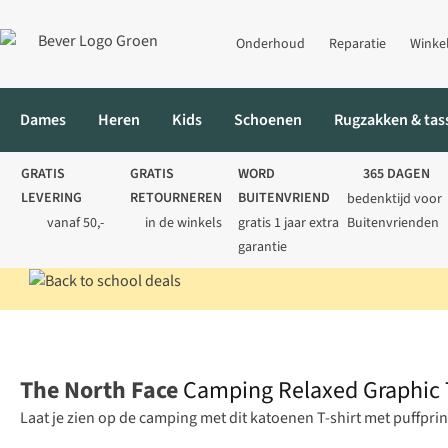
Onderhoud
Reparatie
Winke
Dames
Heren
Kids
Schoenen
Rugzakken & tas
GRATIS
GRATIS
WORD
365 DAGEN
LEVERING
RETOURNEREN
BUITENVRIEND
bedenktijd voor
vanaf 50,-
in de winkels
gratis 1 jaar extra
Buitenvrienden
garantie
Home
Heren
Shirts
T-shirts
Camping Relaxed Graphic T-shir
The North Face
Camping Relaxed Graphic T
Laat je zien op de camping met dit katoenen T-shirt met puffpr