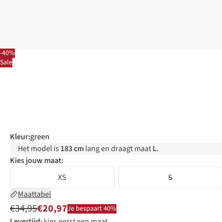
-40%
Sale
Kleur
:
green
Het model is
183 cm
lang en draagt maat
L
.
Kies jouw maat:
XS
S
Maattabel
€34,95
€20,97
Je bespaart 40%
Levertijd:
kies eerst een maat