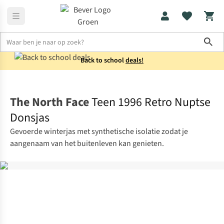
Sho
Back to school
deals!
Jassen
3-in-1 jassen
The North Face
Teen 1996 Retro Nuptse
Donsjas
Gevoerde winterjas met synthetische isolatie zodat je
aangenaam van het buitenleven kan genieten.