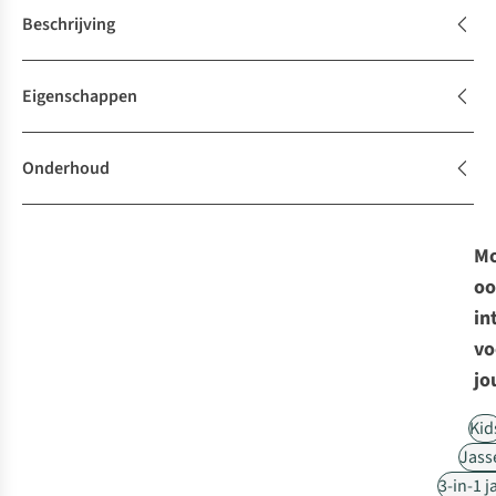
Beschrijving
Eigenschappen
Onderhoud
Mo
oo
in
vo
jo
Kid
Jass
3-in-1 j