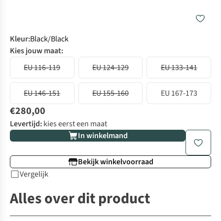
Kleur
:
Black/Black
Kies jouw maat:
EU 116-119
EU 124-129
EU 133-141
EU 146-151
EU 155-160
EU 167-173
€280,00
Levertijd:
kies eerst een maat
In winkelmand
Bekijk winkelvoorraad
Vergelijk
Alles over dit product