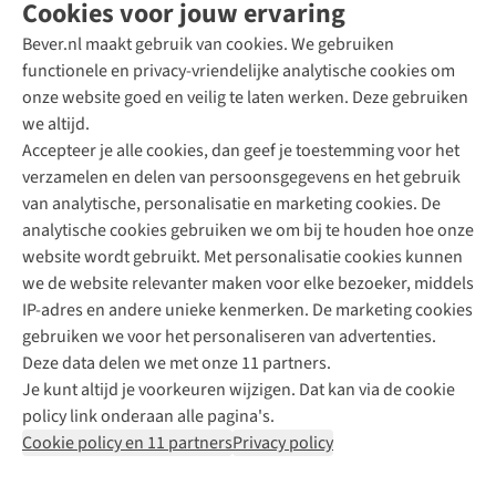
Cookies voor jouw ervaring
Bever.nl maakt gebruik van cookies. We gebruiken
functionele en privacy-vriendelijke analytische cookies om
onze website goed en veilig te laten werken. Deze gebruiken
Direct advies van een Buitenexpert
we altijd.
Accepteer je alle cookies, dan geef je toestemming voor het
+31 (0)85 888 50 88
verzamelen en delen van persoonsgegevens en het gebruik
+31 6 12 28 49 80
van analytische, personalisatie en marketing cookies. De
analytische cookies gebruiken we om bij te houden hoe onze
Contactformulier
website wordt gebruikt. Met personalisatie cookies kunnen
we de website relevanter maken voor elke bezoeker, middels
IP-adres en andere unieke kenmerken. De marketing cookies
Algeme
gebruiken we voor het personaliseren van advertenties.
voorwa
Deze data delen we met onze 11 partners.
|
Je kunt altijd je voorkeuren wijzigen. Dat kan via de cookie
Priva
policy link onderaan alle pagina's.
polic
Cookie policy en 11 partners
Privacy policy
|
Cook