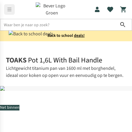
Sho
Back to school
deals!
Koken
Potten & pannen
TOAKS
Pot 1,6L With Bail Handle
Lichtgewicht titanium pan van 1600 ml met borghendel,
ideaal voor koken op open vuur en eenvoudig op te bergen.
Net binnen