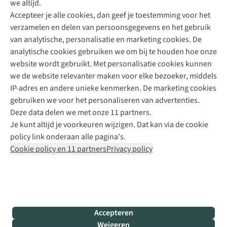
we altijd.
Accepteer je alle cookies, dan geef je toestemming voor het
+31 (0)85 888 50 88
verzamelen en delen van persoonsgegevens en het gebruik
+31 6 12 28 49 80
van analytische, personalisatie en marketing cookies. De
analytische cookies gebruiken we om bij te houden hoe onze
Contactformulier
website wordt gebruikt. Met personalisatie cookies kunnen
we de website relevanter maken voor elke bezoeker, middels
IP-adres en andere unieke kenmerken. De marketing cookies
Algeme
gebruiken we voor het personaliseren van advertenties.
voorwa
Deze data delen we met onze 11 partners.
|
Je kunt altijd je voorkeuren wijzigen. Dat kan via de cookie
Priva
policy link onderaan alle pagina's.
polic
Cookie policy en 11 partners
Privacy policy
|
Cook
polic
|
© 202
Accepteren
Bever
Weigeren
B.V. Al