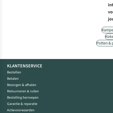
in
vo
jo
Kampe
Kok
Potten &
KLANTENSERVICE
Bestellen
Betalen
Bezorgen & afhalen
Retourneren & ruilen
Bestelling herroepen
Garantie & reparatie
Actievoorwaarden