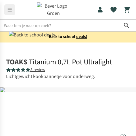
Sho
Back to school
deals!
Koken
Potten & pannen
TOAKS
Titanium 0,7L Pot Ultralight
5 review
Lichtgewicht kookpannetje voor onderweg.