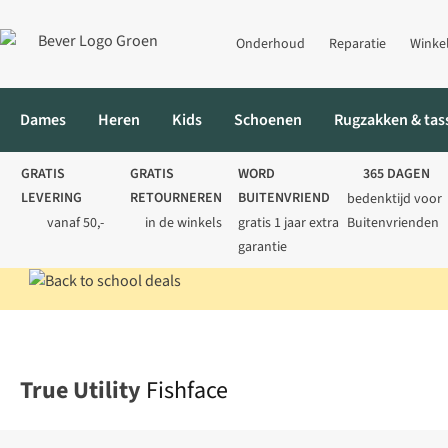
Onderhoud
Reparatie
Winke
Dames
Heren
Kids
Schoenen
Rugzakken & tas
GRATIS
GRATIS
WORD
365 DAGEN
LEVERING
RETOURNEREN
BUITENVRIEND
bedenktijd voor
vanaf 50,-
in de winkels
gratis 1 jaar extra
Buitenvrienden
garantie
Home
Messen & multitools
Multitools
Fishface
True Utility
Fishface