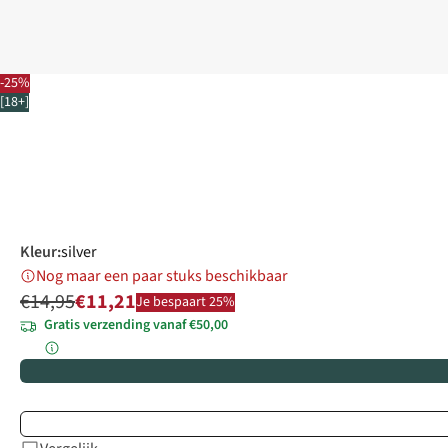
-25%
[18+]
Kleur
:
silver
Nog maar een paar stuks beschikbaar
€14,95
€11,21
Je bespaart 25%
Gratis verzending vanaf €50,00