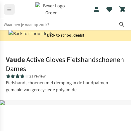
Sho
Back to school
deals!
Fietskleding
Fietshandschoenen
Vaude
Active Gloves Fietshandschoenen
Dames
21 review
Fietshandschoenen met demping in de handpalmen -
gemaakt van gerecyclede polyamide.