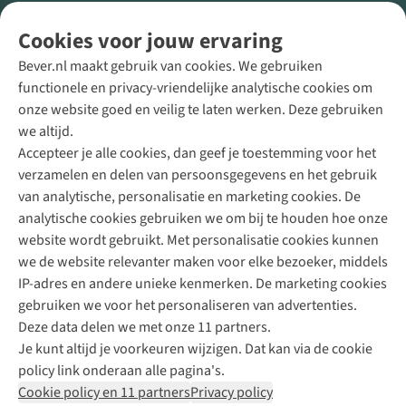
Volg ons voor meer Buiten
Cookies voor jouw ervaring
Bever.nl maakt gebruik van cookies. We gebruiken
functionele en privacy-vriendelijke analytische cookies om
onze website goed en veilig te laten werken. Deze gebruiken
Direct advies van een Buitenexpert
we altijd.
Accepteer je alle cookies, dan geef je toestemming voor het
+31 (0)85 888 50 88
verzamelen en delen van persoonsgegevens en het gebruik
+31 6 12 28 49 80
van analytische, personalisatie en marketing cookies. De
analytische cookies gebruiken we om bij te houden hoe onze
Contactformulier
website wordt gebruikt. Met personalisatie cookies kunnen
we de website relevanter maken voor elke bezoeker, middels
IP-adres en andere unieke kenmerken. De marketing cookies
Algeme
gebruiken we voor het personaliseren van advertenties.
voorwa
Deze data delen we met onze 11 partners.
|
Je kunt altijd je voorkeuren wijzigen. Dat kan via de cookie
Priva
policy link onderaan alle pagina's.
polic
Cookie policy en 11 partners
Privacy policy
|