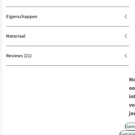
Eigenschappen
Materiaal
Reviews
(21)
Mo
oo
in
vo
jo
Dam
Fietskl