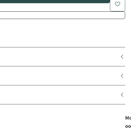
Mo
oo