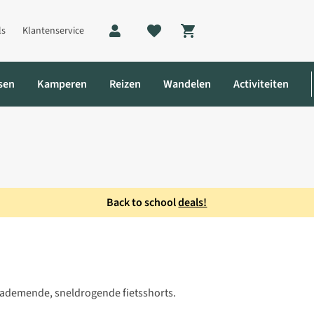
ls
Klantenservice
Shopping cart
sen
Kamperen
Reizen
Wandelen
Activiteiten
Back to school
deals!
sbroek
 ademende, sneldrogende fietsshorts.