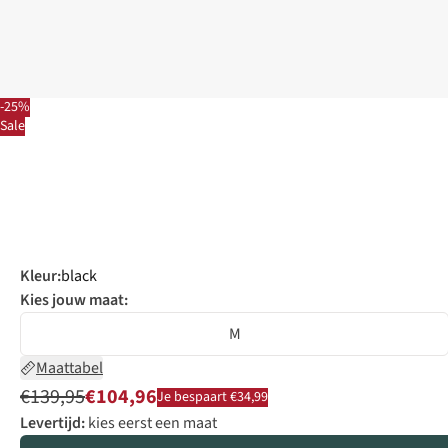
-25%
Sale
Kleur
:
black
Kies jouw maat:
M
Maattabel
€139,95
€104,96
Je bespaart €34,99
Levertijd:
kies eerst een maat