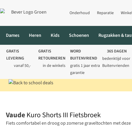
Onderhoud
Reparatie
Winke
Dames
Heren
Kids
Schoenen
Rugzakken & tas
GRATIS
GRATIS
WORD
365 DAGEN
LEVERING
RETOURNEREN
BUITENVRIEND
bedenktijd voor
vanaf 50,-
in de winkels
gratis 1 jaar extra
Buitenvrienden
garantie
Home
Heren
Fietskleding
Fietsbroeken
Kuro Shorts III Fiet
Vaude
Kuro Shorts III Fietsbroek
Fiets comfortabel en droog op zomerse graveltochten met deze