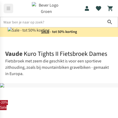
Sho
SALE
- tot 50% korting
Fietskleding
Fietsbroeken met zeem
Vaude
Kuro Tights II Fietsbroek Dames
Fietsbroek met zeem die geschikt is voor een sportieve
zithouding, zoals bij mountainbiken gravelbiken - gemaakt
in Europa.
-20%
Sale