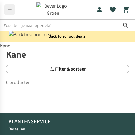
Sho
Back to school
deals!
Kane
Merken
Kane
Kane
Filter & sorteer
0 producten
KLANTENSERVICE
Bestellen