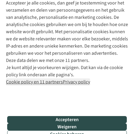
Accepteer je alle cookies, dan geef je toestemming voor het
+31 (0)85 888 50 88
verzamelen en delen van persoonsgegevens en het gebruik
+31 6 12 28 49 80
van analytische, personalisatie en marketing cookies. De
analytische cookies gebruiken we om bij te houden hoe onze
Contactformulier
website wordt gebruikt. Met personalisatie cookies kunnen
we de website relevanter maken voor elke bezoeker, middels
IP-adres en andere unieke kenmerken. De marketing cookies
Algeme
gebruiken we voor het personaliseren van advertenties.
voorwa
Deze data delen we met onze 11 partners.
|
Je kunt altijd je voorkeuren wijzigen. Dat kan via de cookie
Priva
policy link onderaan alle pagina's.
polic
Cookie policy en 11 partners
Privacy policy
|
Cook
polic
|
© 202
Accepteren
Bever
Weigeren
B.V. Al