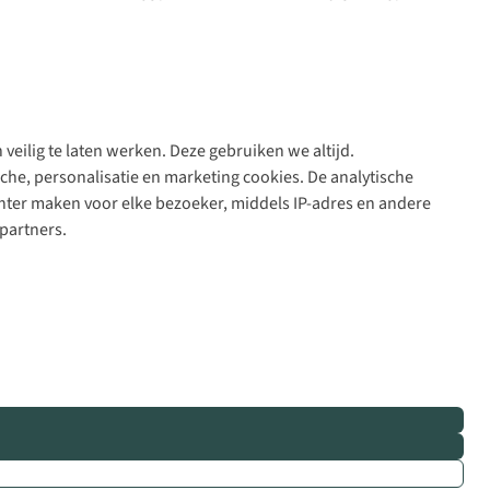
veilig te laten werken. Deze gebruiken we altijd.
Algeme
che, personalisatie en marketing cookies. De analytische
voorwa
nter maken voor elke bezoeker, middels IP-adres en andere
|
partners.
Priva
polic
|
Cook
polic
|
© 202
Bever
B.V. Al
rights