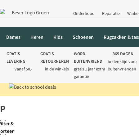
Onderhoud
Reparatie
Winke
Dames
Heren
Kids
Schoenen
Rugzakken & tas
GRATIS
GRATIS
WORD
365 DAGEN
LEVERING
RETOURNEREN
BUITENVRIEND
bedenktijd voor
vanaf 50,-
in de winkels
gratis 1 jaar extra
Buitenvrienden
garantie
Home
Merken
PELCKMANS
PELCKMANS
Filter &
sorteer