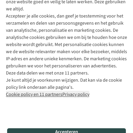
onze website goed en veilig te laten werken. Deze gebruiken
Direct advies van een Buitenexpert
we altijd.
Accepteer je alle cookies, dan geef je toestemming voor het
+31 (0)85 888 50 88
verzamelen en delen van persoonsgegevens en het gebruik
+31 6 12 28 49 80
van analytische, personalisatie en marketing cookies. De
analytische cookies gebruiken we om bij te houden hoe onze
Contactformulier
website wordt gebruikt. Met personalisatie cookies kunnen
we de website relevanter maken voor elke bezoeker, middels
IP-adres en andere unieke kenmerken. De marketing cookies
Algeme
gebruiken we voor het personaliseren van advertenties.
voorwa
Deze data delen we met onze 11 partners.
|
Je kunt altijd je voorkeuren wijzigen. Dat kan via de cookie
Priva
policy link onderaan alle pagina's.
polic
Cookie policy en 11 partners
Privacy policy
|
Cook
polic
|
© 202
Accepteren
Bever