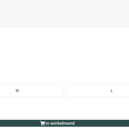
M
L
In winkelmand