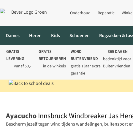
Onderhoud
Reparatie
Winke
Dames
Heren
Kids
Schoenen
Rugzakken & tas
GRATIS
GRATIS
WORD
365 DAGEN
LEVERING
RETOURNEREN
BUITENVRIEND
bedenktijd voor
vanaf 50,-
in de winkels
gratis 1 jaar extra
Buitenvrienden
garantie
Home
Heren
Jassen
Hardloopjassen
Innsbruck Windbreake
Ayacucho
Innsbruck Windbreaker Jas Her
Bescherm jezelf tegen wind tijdens wandelingen, buitensport en