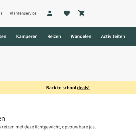
ls
Klantenservice
Shopping cart
sen
Kamperen
Reizen
Wandelen
Activiteiten
Back to school
deals!
r Jas Heren
en
 reizen met deze lichtgewicht, opvouwbare jas.