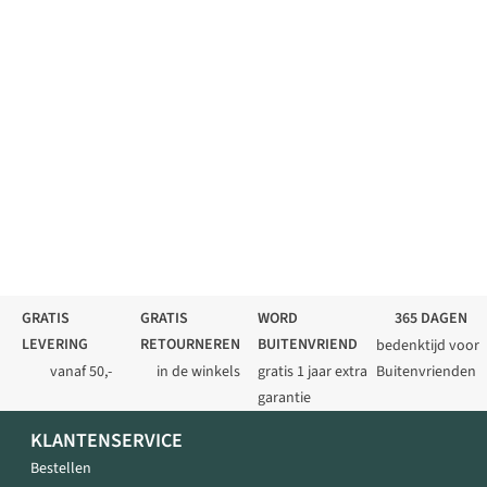
GRATIS
GRATIS
WORD
365 DAGEN
LEVERING
RETOURNEREN
BUITENVRIEND
bedenktijd voor
vanaf 50,-
in de winkels
gratis 1 jaar extra
Buitenvrienden
garantie
KLANTENSERVICE
Bestellen