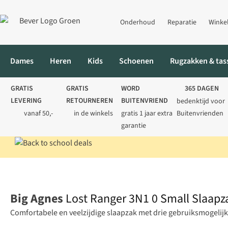
Onderhoud
Reparatie
Winke
Dames
Heren
Kids
Schoenen
Rugzakken & tas
GRATIS
GRATIS
WORD
365 DAGEN
LEVERING
RETOURNEREN
BUITENVRIEND
bedenktijd voor
vanaf 50,-
in de winkels
gratis 1 jaar extra
Buitenvrienden
garantie
Home
Kamperen
Slaapzakken
Mummieslaapzakken
Lost R
Big Agnes
Lost Ranger 3N1 0 Small Slaapz
Comfortabele en veelzijdige slaapzak met drie gebruiksmogeli