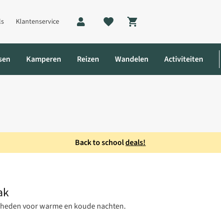
ls
Klantenservice
Shopping cart
sen
Kamperen
Reizen
Wandelen
Activiteiten
Back to school
deals!
anger 3N1 0 Small Slaapzak
ak
jkheden voor warme en koude nachten.