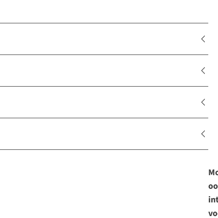
Mo
oo
in
vo