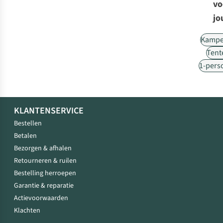
vo
jo
Kampe
Tent
1-pers
KLANTENSERVICE
Bestellen
Betalen
Bezorgen & afhalen
Retourneren & ruilen
Bestelling herroepen
Garantie & reparatie
Actievoorwaarden
Klachten