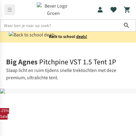
Sho
Back to school
deals!
Tenten
1-persoons
Big Agnes
Pitchpine VST 1.5 Tent 1P
Slaap licht en ruim tijdens snelle trektochten met deze
premium, ultralichte tent.
-25%
Sale