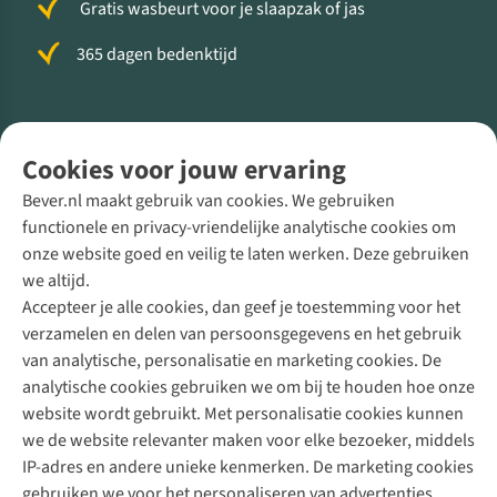
Gratis wasbeurt voor je slaapzak of jas
365 dagen bedenktijd
Volg ons voor meer Buiten
Cookies voor jouw ervaring
Bever.nl maakt gebruik van cookies. We gebruiken
functionele en privacy-vriendelijke analytische cookies om
onze website goed en veilig te laten werken. Deze gebruiken
Direct advies van een Buitenexpert
we altijd.
Accepteer je alle cookies, dan geef je toestemming voor het
+31 (0)85 888 50 88
verzamelen en delen van persoonsgegevens en het gebruik
+31 6 12 28 49 80
van analytische, personalisatie en marketing cookies. De
analytische cookies gebruiken we om bij te houden hoe onze
Contactformulier
website wordt gebruikt. Met personalisatie cookies kunnen
we de website relevanter maken voor elke bezoeker, middels
IP-adres en andere unieke kenmerken. De marketing cookies
Algeme
gebruiken we voor het personaliseren van advertenties.