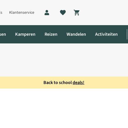
ls
Klantenservice
Shopping cart
sen
Kamperen
Reizen
Wandelen
Activiteiten
Back to school
deals!
lus