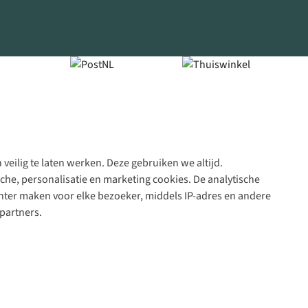
veilig te laten werken. Deze gebruiken we altijd.
Algeme
che, personalisatie en marketing cookies. De analytische
voorwa
nter maken voor elke bezoeker, middels IP-adres en andere
|
partners.
Priva
polic
|
Cook
polic
|