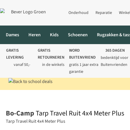
Onderhoud
Reparatie
Winke
Dames
Heren
Kids
Schoenen
Rugzakken & tas
GRATIS
GRATIS
WORD
365 DAGEN
LEVERING
RETOURNEREN
BUITENVRIEND
bedenktijd voor
vanaf 50,-
in de winkels
gratis 1 jaar extra
Buitenvrienden
garantie
Home
Kamperen
Tenten
Tarps
Tarp Travel Ruit 4x4 Meter P
Bo-Camp
Tarp Travel Ruit 4x4 Meter Plus
Tarp Travel Ruit 4x4 Meter Plus