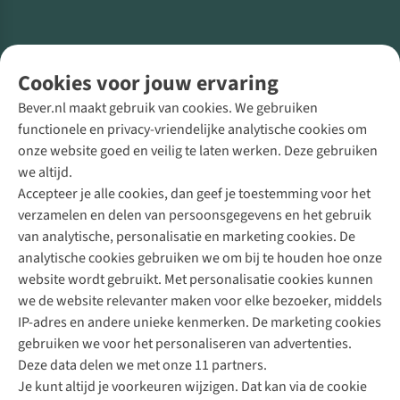
Volg ons voor meer Buiten
Cookies voor jouw ervaring
Bever.nl maakt gebruik van cookies. We gebruiken
functionele en privacy-vriendelijke analytische cookies om
onze website goed en veilig te laten werken. Deze gebruiken
Direct advies van een Buitenexpert
we altijd.
Accepteer je alle cookies, dan geef je toestemming voor het
+31 (0)85 888 50 88
verzamelen en delen van persoonsgegevens en het gebruik
+31 6 12 28 49 80
van analytische, personalisatie en marketing cookies. De
analytische cookies gebruiken we om bij te houden hoe onze
Contactformulier
website wordt gebruikt. Met personalisatie cookies kunnen
we de website relevanter maken voor elke bezoeker, middels
IP-adres en andere unieke kenmerken. De marketing cookies
Algeme
gebruiken we voor het personaliseren van advertenties.
voorwa
Deze data delen we met onze 11 partners.
|
Je kunt altijd je voorkeuren wijzigen. Dat kan via de cookie