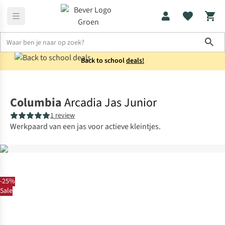
Sho
Back to school
deals!
Jassen
Regenjassen
Columbia
Arcadia Jas Junior
1 review
Werkpaard van een jas voor actieve kleintjes.
-25%
Sale