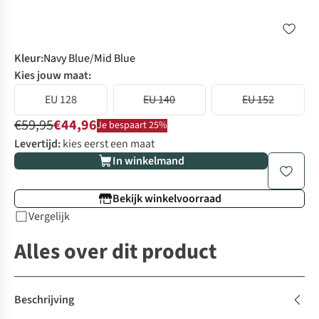
Kleur
:
Navy Blue/Mid Blue
Kies jouw maat:
EU 128
EU 140
EU 152
€59,95
€44,96
Je bespaart 25%
Levertijd:
kies eerst een maat
In winkelmand
Bekijk winkelvoorraad
Vergelijk
Alles over dit product
Beschrijving