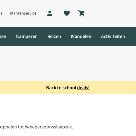
ls
Klantenservice
Shopping cart
sen
Kamperen
Reizen
Wandelen
Activiteiten
Back to school
deals!
t 0° Lw Slaapzak
koppelen tot tweepersoonsslaapzak.