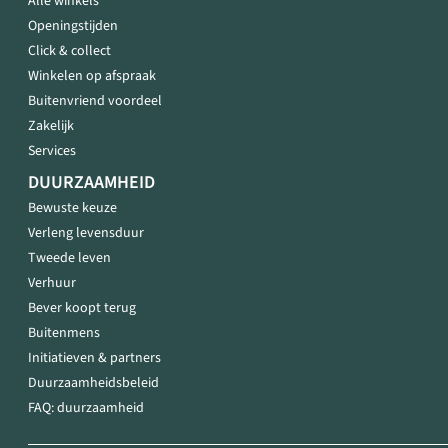
Alle winkels
Openingstijden
Click & collect
Winkelen op afspraak
Buitenvriend voordeel
Zakelijk
Services
DUURZAAMHEID
Bewuste keuze
Verleng levensduur
Tweede leven
Verhuur
Bever koopt terug
Buitenmens
Initiatieven & partners
Duurzaamheidsbeleid
FAQ: duurzaamheid