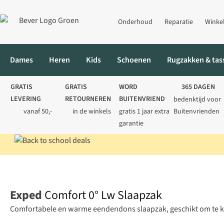
Onderhoud
Reparatie
Winke
Dames
Heren
Kids
Schoenen
Rugzakken & tas
GRATIS
GRATIS
WORD
365 DAGEN
LEVERING
RETOURNEREN
BUITENVRIEND
bedenktijd voor
vanaf 50,-
in de winkels
gratis 1 jaar extra
Buitenvrienden
garantie
Home
Kamperen
Slaapzakken
Mummieslaapzakken
Comfor
Exped
Comfort 0° Lw Slaapzak
Comfortabele en warme eendendons slaapzak, geschikt om te 